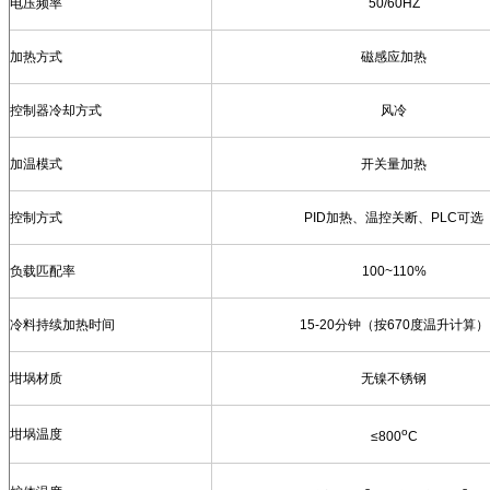
电压频率
50/60HZ
加热方式
磁感应加热
控制器冷却方式
风冷
加温模式
开关量加热
控制方式
PID
加热、温控关断、
PLC
可选
负载匹配率
100~110%
冷料持续加热时间
15-20
分钟（按
670
度温升计算）
坩埚材质
无镍不锈钢
o
坩埚温度
≤800
C