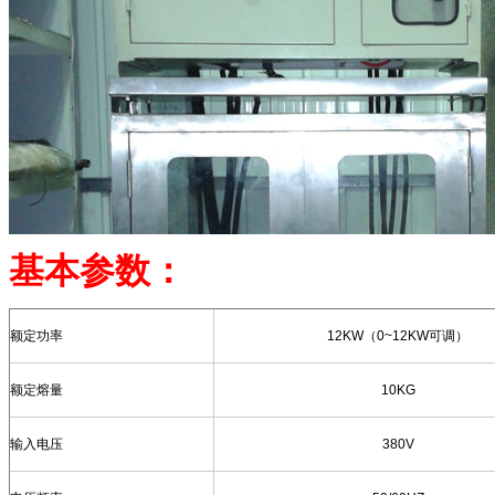
基本参数：
额定功率
12KW
（
0~12KW
可调）
额定熔量
10KG
输入电压
380V