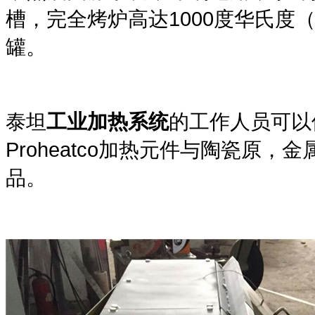
1000
槽，完全烤炉高达
度华氏度
罐。
泰坦
工业加热系统
的工作人员可以
Proheatco
加热元件与陶瓷原，金
品。