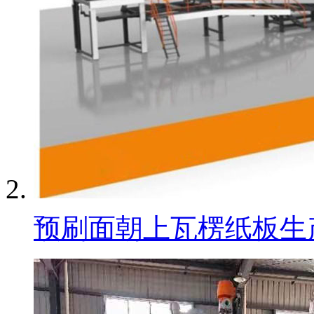
预刷面朝上瓦楞纸板生产线