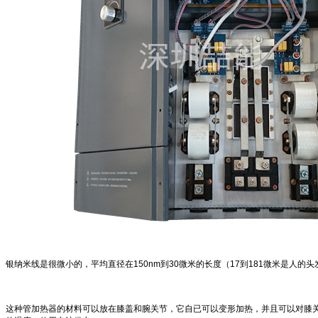
银纳米线是很微小的，平均直径在
150nm
到
30
微米的长度（
17
到
181
微米是人的头
这种管加热器的材料可以放在膝盖和腕关节，它自已可以变形加热，并且可以对膝