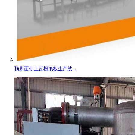
预刷面朝上瓦楞纸板生产线...