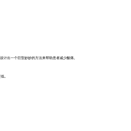
设计出一个巨型妙妙的方法来帮助患者减少酸痛。
更低。